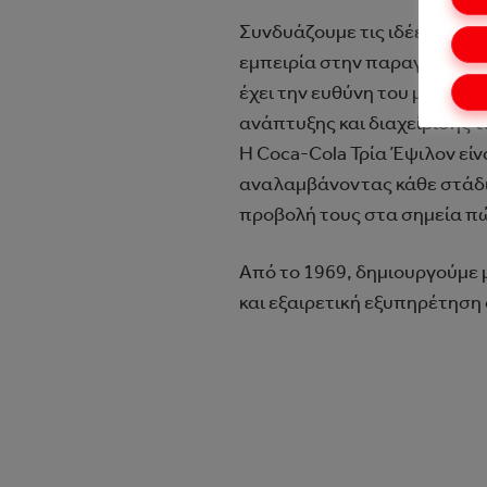
Συνδυάζουμε τις ιδέες, τους
εμπειρία στην παραγωγή και
έχει την ευθύνη του μάρκετ
ανάπτυξης και διαχείρισης τ
Η Coca-Cola Τρία Έψιλον είν
αναλαμβάνοντας κάθε στάδιο
προβολή τους στα σημεία π
Από το 1969, δημιουργούμε 
και εξαιρετική εξυπηρέτηση