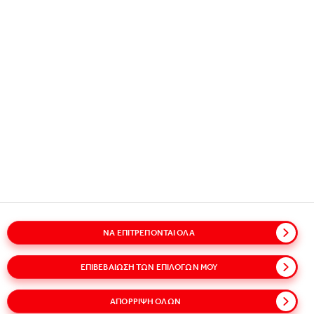
υπηρεσιών της επιλογής σας.
ΑΝΆΚΛΗΣΗ ΤΗΣ ΣΥΓΚΑΤΆΘΕΣΗΣ
Σε περίπτωση που σας ζητήσαμε τη συγκατάθεσή
σας για να επεξεργαστούμε τα προσωπικά
δεδομένα που διατηρούμε σχετικά με εσάς,
μπορείτε να ανακαλέσετε τη συγκατάθεσή σας ανά
πάσα στιγμή, χωρίς να επηρεαστεί η νομιμότητα
της επεξεργασίας πριν από την ανάκληση αυτή που
βασίστηκε στη συνάινεσή σας. Αν επιθυμείτε να το
κάνετε αυτό, παρακαλούμε
επικοινωνήστε μαζί μας
χρησιμοποιώντας τα στοιχεία επικοινωνίας που
ΝΑ ΕΠΙΤΡΈΠΟΝΤΑΙ ΌΛΑ
παρέχονται στην παρακάτω ενότητα
"Επικοινωνήστε μαζί μας".
ΕΠΙΒΕΒΑΊΩΣΗ ΤΩΝ ΕΠΙΛΟΓΏΝ ΜΟΥ
ΚΑΤΑΓΓΕΛΊΑ
ΑΠΌΡΡΙΨΗ ΌΛΩΝ