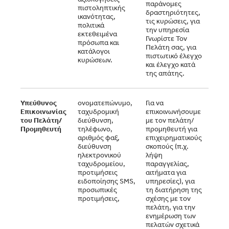
παράνομες
συγκ
πιστοληπτικής
δραστηριότητες,
(ότα
ικανότητας,
τις κυρώσεις, για
απαιτ
πολιτικά
την υπηρεσία
έννο
εκτεθειμένα
Γνωρίστε Τον
συμφ
πρόσωπα και
Πελάτη σας, για
κατάλογοι
πιστωτικό έλεγχο
κυρώσεων.
και έλεγχο κατά
της απάτης.
Υπεύθυνος
ονοματεπώνυμο,
Για να
Εκτέ
Επικοινωνίας
ταχυδρομική
επικοινωνήσουμε
αμοι
του Πελάτη/
διεύθυνση,
με τον πελάτη/
συμβ
Προμηθευτή
τηλέφωνο,
προμηθευτή για
υποχ
αριθμός φαξ,
επιχειρηματικούς
βάσε
διεύθυνση
σκοπούς (π.χ.
εννό
ηλεκτρονικού
λήψη
συμφ
ταχυδρομείου,
παραγγελίας,
μας γ
προτιμήσεις
αιτήματα για
απόδ
ειδοποίησης SMS,
υπηρεσίες), για
ανάπ
προσωπικές
τη διατήρηση της
επιχ
προτιμήσεις,
σχέσης με τον
μας 
πελάτη, για την
συγκ
ενημέρωση των
(ότα
πελατών σχετικά
απαιτ