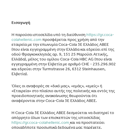
Εισαγωγή
Η παρούσα ιστοσελίδα υπό τη διεύθυνση
https://gr.coca-
colahellenic.com
προσφέρεται προς χρήση από την
εταιρεία με την επωνυμία Coca-Cola 3Ε Ελλάδος ΑΒΕΕ
(που είναι εγγεγραμμένη στην Ελλάδα και εδρεύει επί της
οδού Φραγκοκκλησιάς αρ. 9, 151 25 Μαρούσι Αττικής,
Ελλάδα), μέλος του ομίλου Coca‑Cola HBC AG (που είναι
εγγεγραμμένη στην Ελβετία με αριθμό CHE - 235.296.902
και εδρεύει στην Turmstrasse 26, 6312 Steinhausen,
Ελβετία).
Όλες οι αναφορές σε «δικό μας», «εμάς», «εμείς» ή
«Εταιρεία» στο πλαίσιο αυτής της πολιτικής και εντός της
προειδοποιητικής ανακοίνωσης θεωρούνται ότι
αναφέρονται στην Coca-Cola 3Ε Ελλάδος ΑΒΕΕ.
Η Coca‑Cola 3Ε Ελλάδος ΑΒΕΕ δεσμεύεται να διατηρεί το
απόρρητο όλων των επισκεπτών της ιστοσελίδας
https://gr.coca-colahellenic.com
και να προστατεύει
οποιαδήποτε προσωπικά δεδομένα μας παρέχετε.