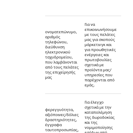
ενέργ
χρεια
Για να
επικοινωνήσουμε
Το έ
ονοματεπώνυμο,
με τους πελάτες
συμφ
αριθμός
μας για σκοπούς
για τ
τηλεφώνου,
μάρκετινγκ και
διεξ
διεύθυνση
για προωθητικές
την 
ηλεκτρονικού
ενέργειες και
της 
ταχυδρομείου,
πρωτοβουλίες
μας ή
που λαμβάνονται
σχετικά με
προη
από τους πελάτες
προϊόντα μας/
συγκ
της επιχείρησής
υπηρεσίες που
σας 
μας
παρέχονται από
απαιτ
εμάς.
Για έλεγχο
σχετικά με την
φερεγγυότητα,
καταπολέμηση
αξιόποινες/δόλιες
της δωροδοκίας
Συμμ
δραστηριότητες,
και της
νόμι
έγγραφα
νομιμοποίησης
υποχ
ταυτοπροσωπίας,
εσόδων από
εκτέ