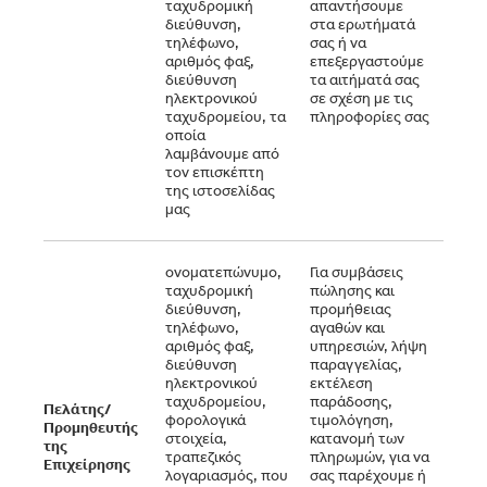
ταχυδρομική
απαντήσουμε
τα κ
διεύθυνση,
στα ερωτήματά
μέτρ
τηλέφωνο,
σας ή να
αίτημ
αριθμός φαξ,
επεξεργαστούμε
προβ
διεύθυνση
τα αιτήματά σας
σύνα
ηλεκτρονικού
σε σχέση με τις
σύμβ
ταχυδρομείου, τα
πληροφορίες σας
οποία
λαμβάνουμε από
τον επισκέπτη
της ιστοσελίδας
μας
ονοματεπώνυμο,
Για συμβάσεις
Εκτέ
ταχυδρομική
πώλησης και
αμοι
διεύθυνση,
προμήθειας
συμβ
τηλέφωνο,
αγαθών και
υποχ
αριθμός φαξ,
υπηρεσιών, λήψη
διεύθυνση
παραγγελίας,
ηλεκτρονικού
εκτέλεση
ταχυδρομείου,
παράδοσης,
Πελάτης/
φορολογικά
τιμολόγηση,
Προμηθευτής
στοιχεία,
κατανομή των
της
τραπεζικός
πληρωμών, για να
Επιχείρησης
λογαριασμός, που
σας παρέχουμε ή