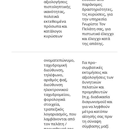
αξιολογήσεις
παράνομες
σύμβ
πιστοληπτικής
δραστηριότητες,
συγκ
ικανότητας,
τις κυρώσεις, για
(ότα
πολιτικά
την υπηρεσία
απαιτ
εκτεθειμένα
Γνωρίστε Τον
έννο
πρόσωπα και
Πελάτη σας, για
συμφ
κατάλογοι
πιστωτικό έλεγχο
κυρώσεων
και έλεγχο κατά
της απάτης.
ονοματεπώνυμο,
Για προ-
ταχυδρομική
συμβατικές
διεύθυνση,
εκτιμήσεις και
τηλέφωνο,
αξιολογήσεις των
το έ
αριθμός φαξ,
δυνητικών
συμφ
διεύθυνση
πελατών και
για 
ηλεκτρονικού
προμηθευτών
μέτρ
ταχυδρομείου,
(π.χ. διαδικασία
αιτή
φορολογικά
διαγωνισμού) και
πριν
στοιχεία,
για να ληφθούν
σύνα
τραπεζικός
μέτρα κατόπιν
σύμβ
λογαριασμός, που
αίτησής σας πριν
μας.
λαμβάνονται από
τη σύναψη
τον πελάτη /
σύμβασης μαζί
προμηθευτή της