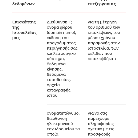
δεδομένων
επεξεργασίας
επεξ
Επισκέπτης
Διεύθυνση IP,
για τη μέτρηση
Έννο
της
όνομα χώρου
του αριθμού των
συμφ
Ιστοσελίδας
(domain name),
επισκέψεων, του
να μ
μας
έκδοση του
μέσου χρόνου
τη χρ
προγράμματος
παραμονής στην
να β
περιήγησής σας
ιστοσελίδα, των
το π
και λειτουργικό
σελίδων που
της 
σύστημα,
επισκεφθήκατε
μας
δεδομένα
κίνησης,
δεδομένα
τοποθεσίας,
αρχεία
καταγραφής
ιστού
ονοματεπώνυμο,
για να σας
η πρ
διεύθυνση
παρέχουμε
συγκ
ηλεκτρονικού
πληροφορίες
σας
ταχυδρομείου τα
σχετικά με τις
επιλ
οποία
προσφορές
κατά