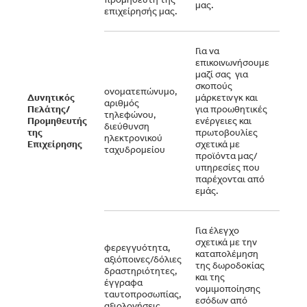
μας.
επιχείρησής μας.
Για να
επικοινωνήσουμε
μαζί σας για
σκοπούς
ονοματεπώνυμο,
Δυνητικός
μάρκετινγκ και
αριθμός
Πελάτης/
για προωθητικές
Η πρ
τηλεφώνου,
Προμηθευτής
ενέργειες και
συγκ
διεύθυνση
της
πρωτοβουλίες
σας.
ηλεκτρονικού
Επιχείρησης
σχετικά με
ταχυδρομείου
προϊόντα μας/
υπηρεσίες που
παρέχονται από
εμάς.
Για έλεγχο
σχετικά με την
φερεγγυότητα,
καταπολέμηση
αξιόποινες/δόλιες
της δωροδοκίας
δραστηριότητες,
και της
Συμμ
έγγραφα
νομιμοποίησης
νόμι
ταυτοπροσωπίας,
εσόδων από
υποχ
αξιολογήσεις