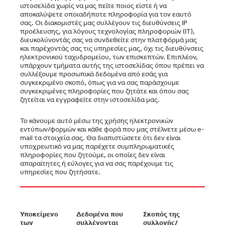
ιστοσελίδα χωρίς να μας πείτε ποιος είστε ή να
αποκαλύψετε οποιαδήποτε πληροφορία για τον εαυτό
σας. Οι διακομιστές μας συλλέγουν τις διευθύνσεις IP
προέλευσης, για λόγους τεχνολογίας πληροφοριών (IT),
διευκολύνοντάς σας να συνδεθείτε στην πλατφόρμά μας
και παρέχοντάς σας τις υπηρεσίες μας, όχι τις διευθύνσεις
ηλεκτρονικού ταχυδρομείου, των επισκεπτών. Επιπλέον,
υπάρχουν τμήματα αυτής της ιστοσελίδας όπου πρέπει να
συλλέξουμε προσωπικά δεδομένα από εσάς για
συγκεκριμένο σκοπό, όπως για να σας παράσχουμε
συγκεκριμένες πληροφορίες που ζητάτε και όπου σας
ζητείται να εγγραφείτε στην ιστοσελίδα μας.
Το κάνουμε αυτό μέσω της χρήσης ηλεκτρονικών
εντύπων/φορμών και κάθε φορά που μας στέλνετε μέσω e-
mail τα στοιχεία σας. Θα διαπιστώσετε ότι δεν είναι
υποχρεωτικό να μας παρέχετε συμπληρωματικές
πληροφορίες που ζητούμε, οι οποίες δεν είναι
απαραίτητες ή εύλογες για να σας παρέχουμε τις
υπηρεσίες που ζητήσατε.
Υποκείμενο
Δεδομένα που
Σκοπός της
Αιτι
των
συλλέγονται
συλλογής/
της 