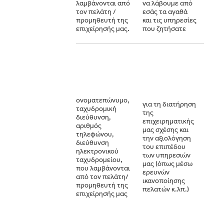
λαμβάνονται από
να λάβουμε από
τον πελάτη /
εσάς τα αγαθά
προμηθευτή της
και τις υπηρεσίες
επιχείρησής μας.
που ζητήσατε
το έ
συμφ
να
διατ
τις
ονοματεπώνυμο,
επιχ
για τη διατήρηση
ταχυδρομική
μας σ
της
διεύθυνση,
αξιο
επιχειρηματικής
αριθμός
την 
μας σχέσης και
τηλεφώνου,
του 
την αξιολόγηση
διεύθυνση
εντο
του επιπέδου
ηλεκτρονικού
τομε
των υπηρεσιών
ταχυδρομείου,
βελτ
μας (όπως μέσω
που λαμβάνονται
την 
ερευνών
από τον πελάτη/
και τ
ικανοποίησης
προμηθευτή της
ανάπ
πελατών κ.λπ.)
επιχείρησής μας
επιχ
μας κ
προχ
σε δ