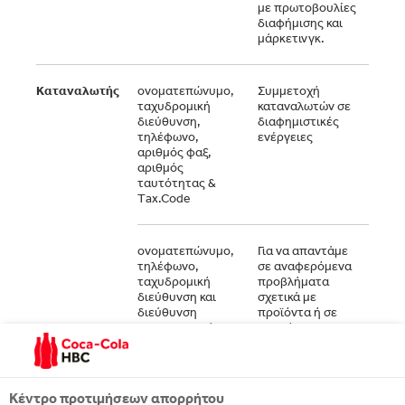
με πρωτοβουλίες
διαφήμισης και
μάρκετινγκ.
Καταναλωτής
ονοματεπώνυμο,
Συμμετοχή
Για τ
ταχυδρομική
καταναλωτών σε
εκτέ
διεύθυνση,
διαφημιστικές
υπηρ
τηλέφωνο,
ενέργειες
βάσε
αριθμός φαξ,
των
αριθμός
διαφ
ταυτότητας &
ενερ
Τax.Code
ονοματεπώνυμο,
Για να απαντάμε
Έννο
τηλέφωνο,
σε αναφερόμενα
συμφ
ταχυδρομική
προβλήματα
διασ
διεύθυνση και
σχετικά με
την 
διεύθυνση
προϊόντα ή σε
και 
ηλεκτρονικού
ερωτήσεις για τα
των 
ταχυδρομείου
προϊοντα μας
μας, 
που λαμβάνουμε
παρέ
στην χωρίς
υπηρ
χρέωση
και ν
Κέντρο προτιμήσεων απορρήτου
τηλεφωνική
διασ