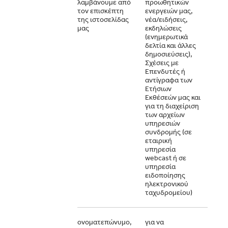
λαμβάνουμε από
προωθητικών
πεδί
τον επισκέπτη
ενεργειών μας,
παρο
της ιστοσελίδας
νέα/ειδήσεις,
προσ
μας
εκδηλώσεις
δεδο
(ενημερωτικά
σε ε
δελτία και άλλες
δημοσιεύσεις),
Σχέσεις με
Επενδυτές ή
αντίγραφα των
Ετήσιων
Εκθέσεών μας και
για τη διαχείριση
των αρχείων
υπηρεσιών
συνδρομής (σε
εταιρική
υπηρεσία
webcast ή σε
υπηρεσία
ειδοποίησης
ηλεκτρονικού
ταχυδρομείου)
ονοματεπώνυμο,
για να
Για ν