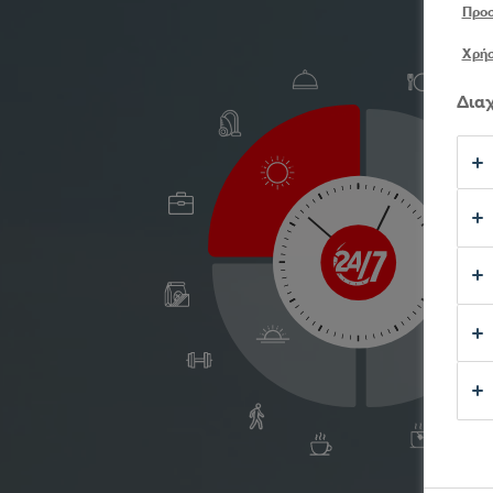
Προ
Χρήσ
Διαχ